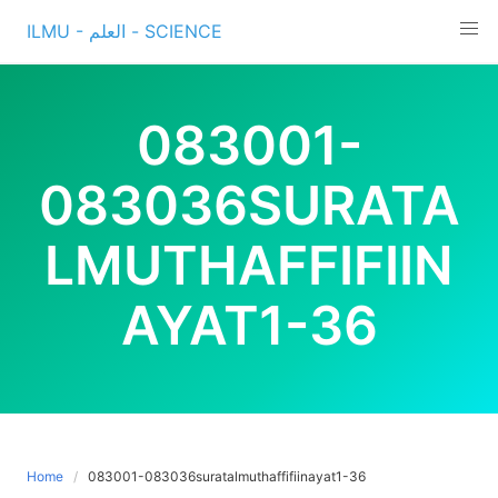
Skip
ILMU - العلم - SCIENCE
to
content
083001-
083036SURATA
LMUTHAFFIFIIN
AYAT1-36
Home
083001-083036suratalmuthaffifiinayat1-36